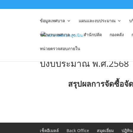
ข้อมูลเทศบาล
แผนและงบประมาณ
บ
พนักงานเทศบาล
สำนักปลัด
กองคลัง
หน่วยตรวจสอบภายใน
O12 สรุปผลการจัดซื้อจั
ปีงบประมาณ พ.ศ.2568
สรุปผลการจัดซื้อจ
เช็คอีเมลล์
Back Office
สมุดเยี่ยม
ปฎิทิน