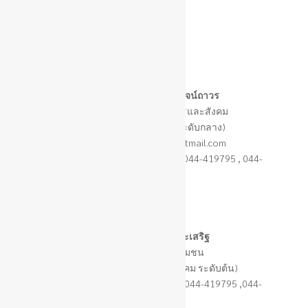
กองสวัสดิการ
สังคม
นางสาวกชกร เอื้อไพโรจน์ถาวร
ผู้อำนวยการกองสวัสดิการและสังคม
(นักบริหารงานท้องถิ่น ระดับกลาง)
E-mail : koachakorn@hotmail.com
โทร. 044-419185 (สายตรง) หรือ 044-419795 , 044-
419397 ต่อ 115
นายจักรพันธ์ มาดีประเสริฐ
หัวหน้าฝ่ายพัฒนาชุมชน
(นักบริหารงานสวัสดิการสังคม ระดับต้น)
โทร. 044-419185 (สายตรง) หรือ 044-419795 ,044-
419397 ต่อ 115