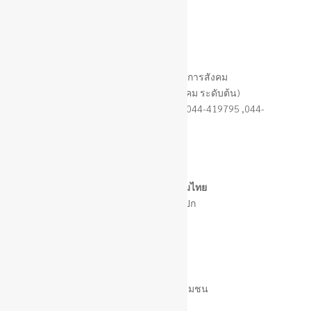
ว่าง
หัวหน้าฝ่ายส่งเสริมสวัสดิการสังคม
(นักบริหารงานสวัสดิการสังคม ระดับต้น)
โทร. 044-419185 (สายตรง) หรือ 044-419795 ,044-
419397 ต่อ 115
นางสาวหรรษา นิยมไทย
นักพัฒนาชุมชน ปก
ว่าง
เจ้าพนักงานพัฒนาชุมชน
(ปง/ชง)