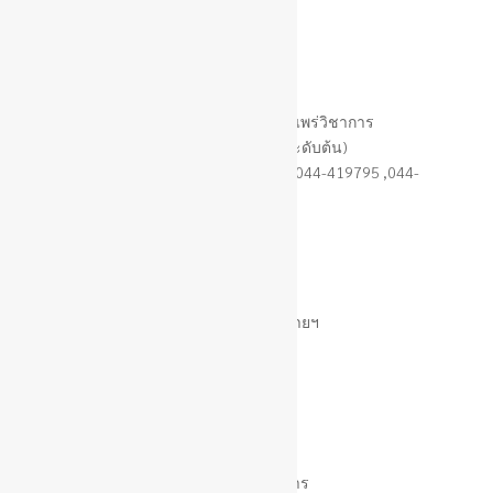
ว่าง
หัวหน้าฝ่ายบริการและเผยแพร่วิชาการ
(นักบริหารงานทั่วไป ระดับต้น)
โทร. 044-419930 (สายตรง) หรือ 044-419795 ,044-
419397 ต่อ 123
ว่าง
นักวิเคราะห์นโยบายฯ
(ปก/ชก)
ว่าง
เจ้าพนักงานธุรการ