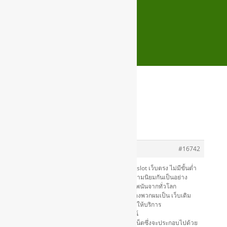
ตอบกลับไปยัง:
Home #2 #3
›
ฟอรั่ม
›
ตอบกลับไปยัง:
ตุลาคม 1, 2022 เวลา 8:09 pm
#16742
QM
สล็อต pg แตกง่าย slot เว็บตรง ไม่มีขั้นต่ำ
ผู้เยี่ยมชม
อันดับ 1 ที่ได้รับความนิยมกันเป็นอย่าง
มากในกลุ่มนักการพนันจากทั่วโลก
slot pg เว็บตรง ของพวกผมเป็น เว็บเดิม
พันเกมสล็อต ที่เปิดให้บริการ
เกมคาสิโนออนไลน์
ผ่านระบบอินเตอร์เน็ตซึ่งจะประกอบไปด้วย