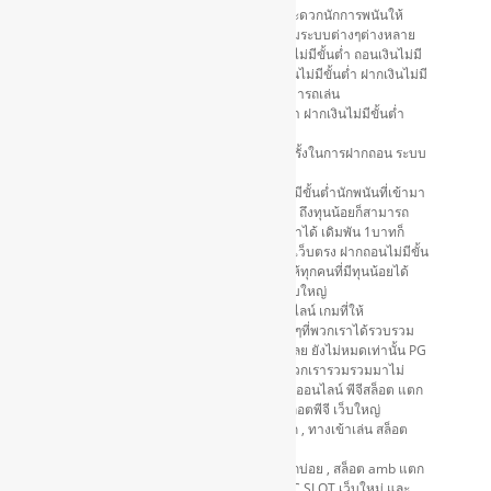
เพื่ออำนวยความสะดวกนักการพนันให้
มากมายที่สุด พร้อมระบบต่างๆต่างหลาย
อย่าง เช่น ฝากเงินไม่มีขั้นต่ำ ถอนเงินไม่มี
ขั้นต่ำ หรือ ถอนเงินไม่มีขั้นต่ำ ฝากเงินไม่มี
ขั้นต่ำ 1 บาทก็สามารถเล่น
, ถอนเงินไม่มีขั้นต่ำ ฝากเงินไม่มีขั้นต่ำ
ภายใน 10 วินาที
, ไม่จำกัดจำนวนครั้งในการฝากถอน ระบบ
ฝากถอน
AUTOฝากถอน ไม่มีขั้นต่ำนักพนันที่เข้ามา
เป็นสมาชิกของเรา ถึงทุนน้อยก็สามารถ
ร่วมสนุกสนานกับ้ราได้ เดิมพัน 1บาทก็
สามารถเล่น สล็อตเว็บตรง ฝากถอนไม่มีขั้น
ต่ำ ได้ทุกเกมเพื่อให้ทุกคนที่มีทุนน้อยได้
สนุกกับ pg slot เว็บใหญ่
ค่ายเกมสล็อตออนไลน์ เกมที่ให้
ค่ายเกมสล็อต ต่างๆที่พวกเราได้รวบรวม
มาให้ทุกๆท่านกันเลย ยังไม่หมดเท่านั้น PG
SLOT เว็บใหม่ ที่พวกเรารวมรวมมาไม่
เพียงแต่ ค่ายสล็อตออนไลน์ พีจีสล็อต แตก
ง่าย เท่านั้นยังมี สล็อตพีจี เว็บใหญ่
, xoสล็อต แตกหนัก , ทางเข้าเล่น สล็อต
joker
, SUPERSLOT แตกบ่อย , สล็อต amb แตก
บ่อย , PRAGAMTIC SLOT เว็บใหม่ และ