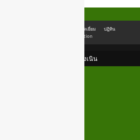
เช็คอีเมลล์
Back Office
สมุดเยี่ยม
ปฎิทิน
Newsletter Subscription
เทศบาลตำบลสูงเนิน