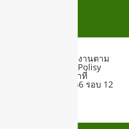
O28 แบบสรุปรายงานตาม
นโยบาย No Gift Polisy
จากการปฏิบัติหน้าที่
ปีงบประมาณ 2566 รอบ 12
เดือน
O28 No gift polisy