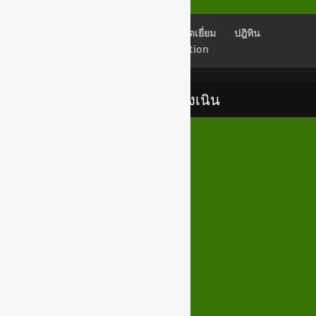
เช็คอีเมลล์
Back Office
สมุดเยี่ยม
ปฎิทิน
Newsletter Subscription
เทศบาลตำบลสูงเนิน