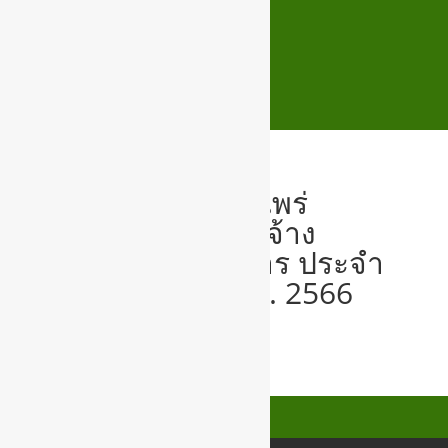
O19ประกาศเผยแพร่
แผนการจัดซื้อจัดจ้าง
จำนวน 6 โครงการ ประจำ
ปีงบประมาณ พ.ศ. 2566
ประกาศแผนฯ-6-โครงการ-1