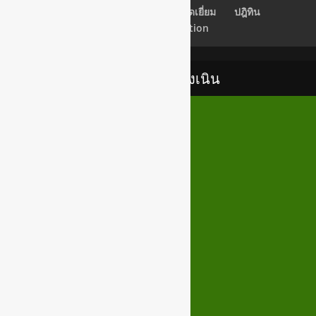
เช็คอีเมลล์
Back Office
สมุดเยี่ยม
ปฎิทิน
Newsletter Subscription
เทศบาลตำบลสูงเนิน