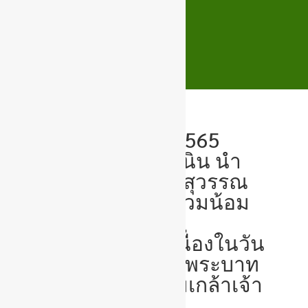
วันที่ 23 ตุลาคม 2565
เทศบาลตำบลสูงเนิน นำ
โดย นายณัฐกาล สุวรรณ
นายกเทศมนตรี ร่วมน้อม
รำลึกในพระ
มหากรุณาธิคุณเนื่องในวัน
คล้ายวันสวรรคต พระบาท
สมเด็จพระจุลจอมเกล้าเจ้า
อยู่หัว