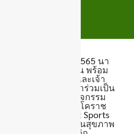
วันที่ 19 ตุลาคม 2565 นา
ยกณัฐกาล สุวรรณ พร้อม
ด้วยสมาชิกสภา และเจ้า
หน้าที่เทศบาล เข้าร่วมเป็น
เกียรติในพิธีเปิดกิจกรรม
การแข่งขันกีฬา”โคราช
เมืองกีฬา”( Korat Sports
City ) ณ สนามสวนสุขภาพ
เทศบาลตำบลกุดจิก