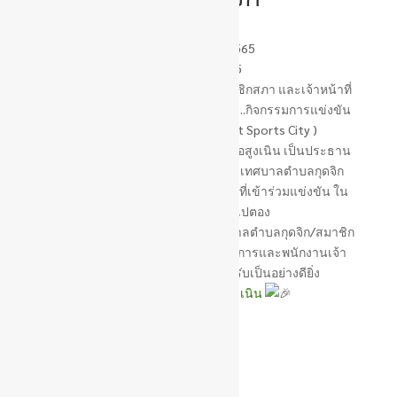
วันที่ 13 ตุลาคม 2565
19 ตุลาคม 2565
นายกณัฐกาล สุวรรณ พร้อมด้วยสมาชิกสภา และเจ้าหน้าที่
เทศบาล เข้าร่วมเป็นเกียรติในพิธีเปิด..กิจกรรมการแข่งขัน
กีฬา”โคราชเมืองกีฬา “( Korat Sports City )
โดยท่านไพทูรย์ มหาชื่นใจ นายอำเภอสูงเนิน เป็นประธาน
กล่าวเปิดงาน ณ สนามสวนสุขภาพ เทศบาลตำบลกุดจิก
ทั้งนี้เทศบาลตำบลสูงเนินส่งเจ้าหน้าที่เข้าร่วมแข่งขัน ใน
กีฬาวอลเลย์บอลและเปตอง
ขอขอบพระคุณท่านนายกเทศบาลตำบลกุดจิก/สมาชิก
สภา/ปลัดเทศบาล/หัวหน้าส่วนราชการและพนักงานเจ้า
หน้าที่ทุกท่าน..ที่ให้ให้การต้อนรับเป็นอย่างดียิ่ง
#ทีมงานเทศบาลตำบลสูงเนิน