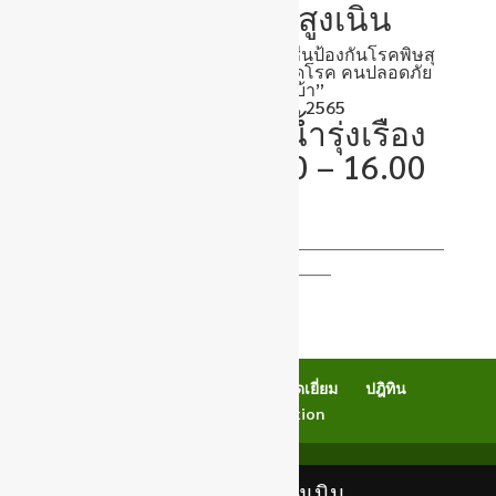
เทศบาลตำบลสูงเนิน
เรื่อง กำหนดการลงพื้นที่ฉัดวัคซีนป้องกันโรคพิษสุ
นัชบ้าตาม “โครงการสัตว์ปลอดโรค คนปลอดภัย
จากโรคพิษสุนัขบ้า”
ประจำปีงบประมาณ 2565
ชุมชน ประตูน้ำรุ่งเรือง
ตั้งแต่เวลา 13.00 – 16.00
น.
_______________________________________________________________________
______________________________
เช็คอีเมลล์
Back Office
สมุดเยี่ยม
ปฎิทิน
Newsletter Subscription
เทศบาลตำบลสูงเนิน