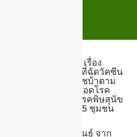
📢 ประชาสัมพันธ์ เรื่อง
กำหนดการลงพื้นที่ฉัดวัคซีน
ป้องกันโรคพิษสุนัชบ้าตาม
“โครงการสัตว์ปลอดโรค
คนปลอดภัยจากโรคพิษสุนัข
บ้า” ประจำปี 2565 ชุมชน
ประตูน้ำรุ่งเรือง
ประชาสัมพันธ์ จาก