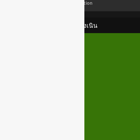
Newsletter Subscription
เทศบาลตำบลสูงเนิน