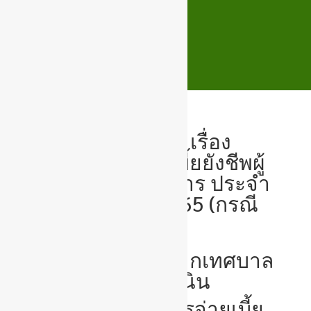
📢 ประชาสัมพันธ์ เรื่อง
กำหนดการจ่ายเบี้ยยังชีพผู้
สูงอายุและคนพิการ ประจำ
เดือนเมษายน 2565 (กรณี
รับเงินสด)
ประชาสัมพันธ์
จากเทศบาล
ตำบลสูงเนิน
เรื่อง กำหนดการจ่ายเบี้ย