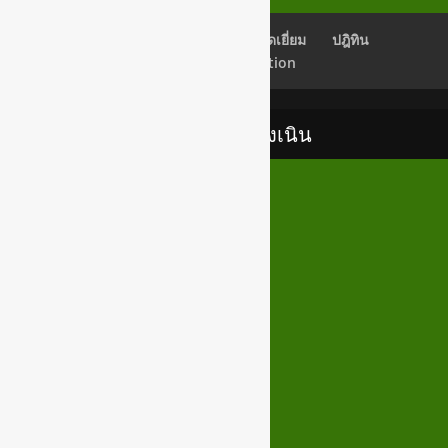
เช็คอีเมลล์
Back Office
สมุดเยี่ยม
ปฎิทิน
Newsletter Subscription
เทศบาลตำบลสูงเนิน