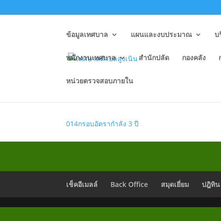
ข้อมูลเทศบาล
แผนและงบประมาณ
บ
พนักงานเทศบาล
สำนักปลัด
กองคลัง
หน่วยตรวจสอบภายใน
O14 กรอบอัตรากำลัง 3 ป
014กรอบอัตรากำลัง 3 ปี
เช็คอีเมลล์
Back Office
สมุดเยี่ยม
ปฎิทิน