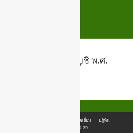
O13 การขอใช้บัญชี พ.ศ.
2569
013 (3) ขอใช้บัญชี 2569_000036
เช็คอีเมลล์
Back Office
สมุดเยี่ยม
ปฎิทิน
Newsletter Subscription