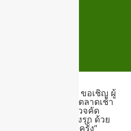
เช็คอีเมลล์
Back Office
สมุดเยี่ยม
ปฎิทิน
Newsletter Subscription
📢 ประชาสัมพันธ์ ขอเชิญ ผู้
จำหน่ายสินค้าในตลาดเช้า
ล็อคเร่! ทำการตรวจคัด
กรองโควิด-19 เชิงรุก ด้วย
ชุดตรวจ ATK “อีกครั้ง”