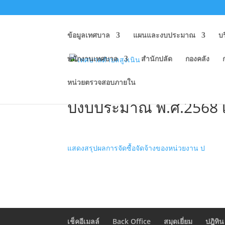
ข้อมูลเทศบาล
แผนและงบประมาณ
บ
พนักงานเทศบาล
สำนักปลัด
กองคลัง
หน่วยตรวจสอบภายใน
O11 แสดงผลการจัดซื้อ
ปีงบประมาณ พ.ศ.2568 
แสดงสรุปผลการจัดซื้อจัดจ้างของหน่วยงาน ป
เช็คอีเมลล์
Back Office
สมุดเยี่ยม
ปฎิทิน