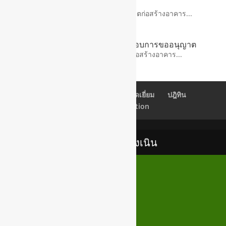
เคลื่อนย้ายอาคาร
ขออนุญาตก่อสร้างอาคาร 2 ขออนุญาตก่อสร้างอาคาร...
ขั้นตอน ระยะเวลา เอกสารประกอบการขออนุญาต
แผนภูมิแสดงขั้นตอนการขออนุญาตก่อสร้างอาคาร...
เช็คอีเมลล์
Back Office
สมุดเยี่ยม
ปฎิทิน
Newsletter Subscription
เทศบาลตำบลสูงเนิน