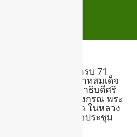
กิจกรรมวันเฉลิม
พระชนมพรรษา ครบ 71
พรรษา ของพระบาทสมเด็จ
พระปรเมนทรรามาธิบดีศรี
สินทรมหาวชิราลงกรณ พระ
วชิรเกล้าเจ้าอยู่หัว ในหลวง
รัชกาลที่ 10 ณ หอประชุม
อำเภอสูงเนิน