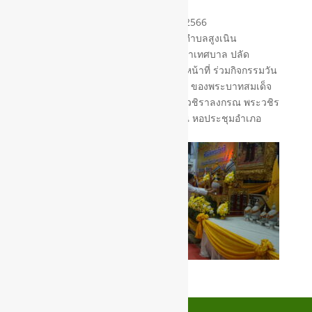
วันที่ 28 กรกฎาคม 2566
นายณัฐกาล สุวรรณ นายกเทศมนตรีตำบลสูงเนิน
เลขานุการนายกเทศมนตรี สมาชิกสภาเทศบาล ปลัด
เทศบาล หัวหน้าส่วนราชการและเจ้าหน้าที่ ร่วมกิจกรรมวัน
เฉลิมพระชนมพรรษา ครบ 71 พรรษา ของพระบาทสมเด็จ
พระปรเมนทรรามาธิบดีศรีสินทรมหาวชิราลงกรณ พระวชิร
เกล้าเจ้าอยู่หัว ในหลวงรัชกาลที่ 10 ณ หอประชุมอำเภอ
สูงเนิน