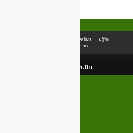
เทศบาลตำบลสูงเนิน
เช็คอีเมลล์
Back Office
สมุดเยี่ยม
ปฎิทิน
Newsletter Subscription
เทศบาลตำบลสูงเนิน