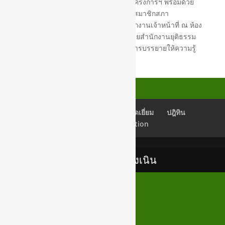
ตำบลสูงเนิน เป็นประธานในพิธีเปิดโครงการฯ พร้อมด้วย
คณะผู้บริหาร ,ประธานสภาเทศบาล ,สมาชิกสภา
เทศบาล,หัวหน้าส่วนราชการ และพนักงานเจ้าหน้าที่ ณ ห้อง
ประชุมชั้น 3 เทศบาลตำบลสูงเนิน โดยสำนักงานยุติธรรม
จังหวัดนครราชสีมา เป็นวิทยากรในการบรรยายให้ความรู้
เช็คอีเมลล์
Back Office
สมุดเยี่ยม
ปฎิทิน
Newsletter Subscription
เทศบาลตำบลสูงเนิน