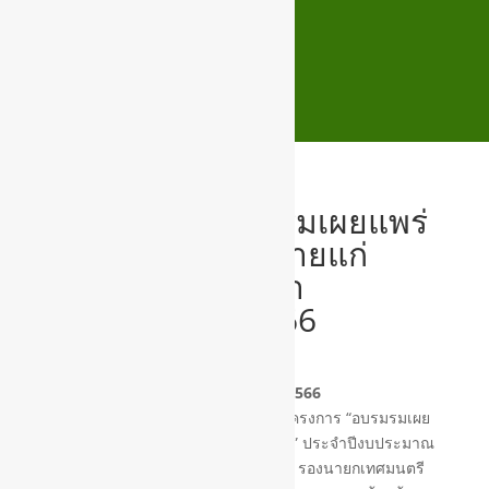
โครงการ “อบรมรมเผยแพร่
ความรู้ทางกฎหมายแก่
ประชาชน” ประจำ
ปีงบประมาณ 2566
วันที่ 3 พฤษภาคม 2566
เทศบาลตำบลสูงเนิน สำนักปลัด จัดโครงการ “อบรมรมเผย
แพร่ความรู้ทางกฎหมายแก่ประชาชน” ประจำปีงบประมาณ
2566 โดยนางสาวอัจฉราพร สุวรรณ รองนายกเทศมนตรี