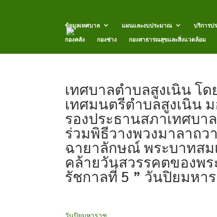
ข้อมูลเทศบาล
แผนและงบประมาณ
บริการป
กองคลัง
กองช่าง
กองสาธารณสุขและสิ่งแวดล้อม
เทศบาลตำบลสูงเนิน โดย
เทศมนตรีตำบลสูงเนิน 
รองประธานสภาเทศบาล
ร่วมพิธีวางพวงมาลาถว
ฉายาลักษณ์ พระบาทสมเด็
คล้ายวันสวรรคตของพระบ
รัชกาลที่ 5 ” วันปิยมหา
วันปิยมหาราช