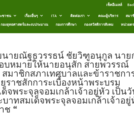
เช็คอีเมลล์
Bac
ระชาชน
เรื่องอื่นๆ
ITA
ติดต่อเรา
คณะผู้บริหาร
สมาช
กองยุทธศาสตร์และงบประมาณ
กองการศึกษา
กองสวัสดิการสังคม
หน่วยต
นายณัฐธวรรธน์ ชัยวิฑูอนุกูล นาย
มอบหมายให้นายอนุสัก สายพวรรณ์
 สมาชิกสภาเทศบาลและข้าราชกา
ายราชสักการะเบื้องหน้าพระบรม
จพระจุลจอมเกล้าเจ้าอยู่หัว เป็นว
าทสมเด็จพระจุลจอมเกล้าเจ้าอยู่ห
ราช “