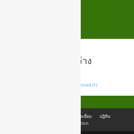
08 คู่มือจัดซื้อจัดจ้าง
คู่มือการจัดซื้อจัดจ้าง.pdf (1)_compressed (1)
เช็คอีเมลล์
Back Office
สมุดเยี่ยม
ปฎิทิน
Newsletter Subscription