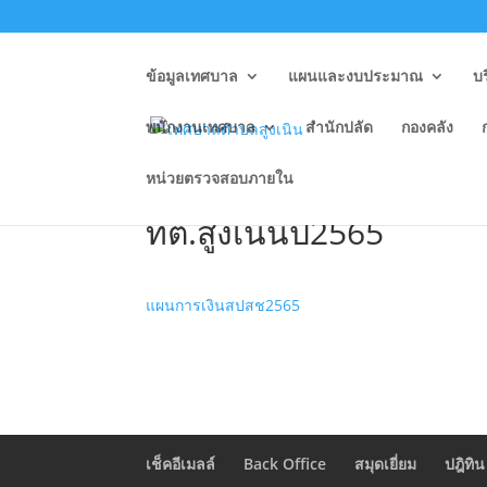
ข้อมูลเทศบาล
แผนและงบประมาณ
บ
พนักงานเทศบาล
สำนักปลัด
กองคลัง
หน่วยตรวจสอบภายใน
แผนการเงินและแผนงาน
ทต.สูงเนินปี2565
แผนการเงินสปสช2565
เช็คอีเมลล์
Back Office
สมุดเยี่ยม
ปฎิทิน