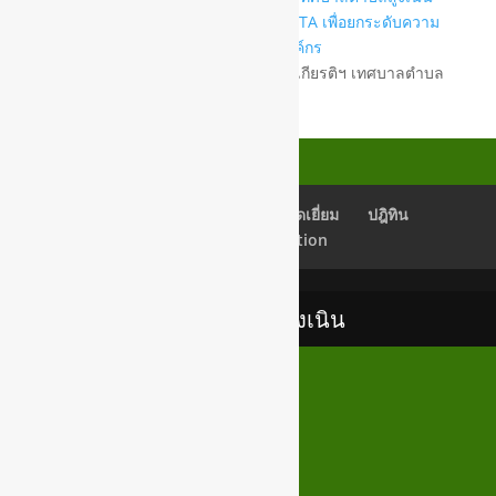
และประชุมแนวทางการประเมินผล ITA เพื่อยกระดับความ
โปร่งใส ภายในองค์กร
ณ ห้องประชุมชั้น 2 อาคารเฉลิมพระเกียรติฯ เทศบาลตำบล
สูงเนิน
เช็คอีเมลล์
Back Office
สมุดเยี่ยม
ปฎิทิน
Newsletter Subscription
เทศบาลตำบลสูงเนิน