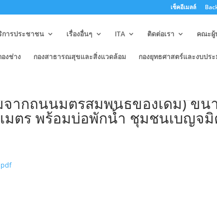
เช็คอีเมลล์
Back
ริการประชาชน
เรื่องอื่นๆ
ITA
ติดต่อเรา
คณะผู้
กองช่าง
กองสาธารณสุขและสิ่งแวดล้อม
กองยุทธศาสตร์และงบปร
นธ์โครงการวางท่อระบายน้ำคสล.
่อมจากถนนมิตรสัมพันธ์ของเดิม) ขน
 เมตร พร้อมบ่อพักน้ำ ชุมชนเบญจม
.pdf