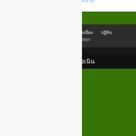
025 ประกาศหลักเกณฑ์ 2566 (พนักงานจ้าง)
เช็คอีเมลล์
Back Office
สมุดเยี่ยม
ปฎิทิน
Newsletter Subscription
เทศบาลตำบลสูงเนิน