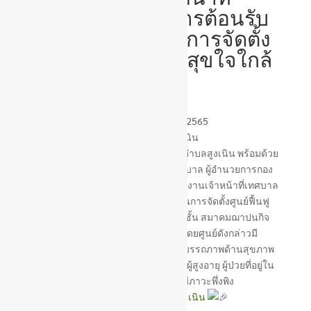
เทศบาล ร่วมให้การต้อนรับ
การตรวจประเมินการจัดตั้ง
ศูนย์ฟื้นฟูสุขภาพ สุขใจใกล้
บ้าน
วันที่ 18 พฤศจิกายน 2565
เทศบาลตำบลสูงเนิน
นายณัฐกาล สุวรรณ นายกเทศมนตรีตำบลสูงเนิน พร้อมด้วย
รองนายกเทศมนตรี สมาชิกสภาเทศบาล ผู้อำนวยการกอง
สาธารณสุขและสิ่งแวดล้อม และพนักงานเจ้าหน้าที่เทศบาล
ร่วมให้การต้อนรับการตรวจประเมินการจัดตั้งศูนย์ฟื้นฟู
สุขภาพ สุขใจใกล้บ้าน ณ อาคาร 2 ชั้น สมาคมฌาปนกิจ
สูงเนิน ชุมชนกลางบ้านพัฒนา โดยศูนย์ดังกล่าวมี
วัตถุประสงค์ในการให้บริการฟื้นฟูสมรรถภาพด้านสุขภาพ
ในชุมชนและที่บ้านสำหรับคนพิการ ผู้สูงอายุ ผู้ป่วยที่อยู่ใน
ระยะกึ่งเฉียบพลัน และผู้ที่มีภาวะพึ่งพิง
#ทีมงานเทศบาลตำบลสูงเนิน