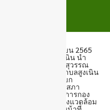
วันที่ 18 พฤศจิกายน 2565
เทศบาลตำบลสูงเนิน นำ
โดย นายณัฐกาล สุวรรณ
นายกเทศมนตรีตำบลสูงเนิน
พร้อมด้วยรองนายก
เทศมนตรี สมาชิกสภา
เทศบาล ผู้อำนวยการกอง
สาธารณสุขและสิ่งแวดล้อม
และพนักงานเจ้าหน้าที่