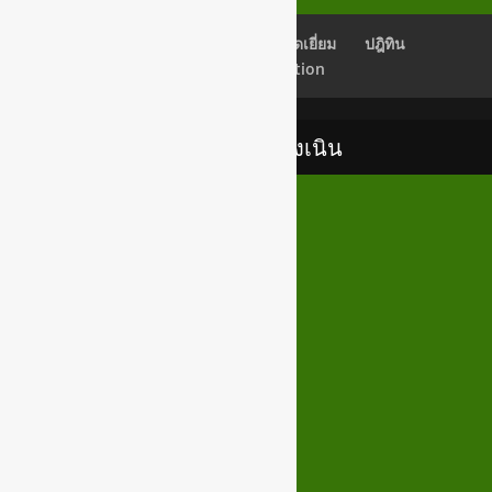
เช็คอีเมลล์
Back Office
สมุดเยี่ยม
ปฎิทิน
Newsletter Subscription
เทศบาลตำบลสูงเนิน