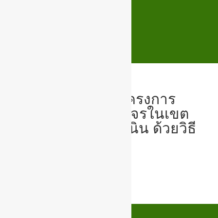
?ประชาสัมพันธ์โครงการ
ปรับปรุงตีเส้นจราจรในเขต
เทศบาลตำบลสูงเนิน ด้วยวิธี
เฉพาะเจาะจง
ประชาสัมพันธ์โครงการ-3