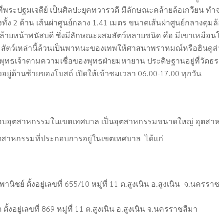
บที่พระปฐมเจดีย์ เป็นศิลปะยุคทวารวดี มีลักษณะคล้ายล้อเกวียน 
ทั้ง
2
ด้าน เส้นผ่าศูนย์กลาง
1.41
เมตร ขนาดเส้นผ่าศูนย์กลางดุมล
ล้ายหน้าพนัสบดี ซึ่งมีลักษณะผสมสัตว์หลายชนิด คือ มีเขาเหมือน
์ สัตว์เหล่านี้ล้วนเป็นพาหนะของเทพให้ศาสนาพราหมณ์หรือฮินดูส่
ทธเจ้าตามความเชื่อของพุทธฝ่ายมหายาน ประดิษฐานอยู่ที่วัดธ
อยู่ด้านซ้ายของโบสถ์ เปิดให้เข้าชมเวลา
06.00-17.00
ทุกวัน
บอุตสาหกรรมในเขตเทศบาล เป็นอุตสาหกรรมขนาดใหญ่ อุตสา
อุตสาหกรรมที่ประกอบการอยู่ในเขตเทศบาล ได้แก่
านิชย์ ตั้งอยู่เลขที่ 655/10 หมู่ที่ 11 ต.สูงเนิน อ.สูงเนิน จ.นครรา
 ตั้งอยู่เลขที่ 869 หมู่ที่ 11 ต.สูงเนิน อ.สูงเนิน จ.นครราชสีมา