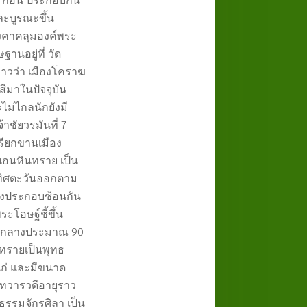
ะบูรณะขึ้น
งคาคลุมองค์พระ
ฐานอยู่ที่ วัด
่าวว่า เมืองโคราฆ
สีมาในปัจจุบัน
ไม่ไกลนักยังมี
าชัยวรมันที่
7
เรียกขานเมือง
อนหินทราย เป็น
ทิศตะวันออกตาม
งประกอบซ้อนกัน
ะโอษฐ์ชี้ขึ้น
ูนย์กลางประมาณ
90
รายเป็นพุทธ
าแก่ และมีขนาด
ยทวารวดีอายุราว
ธรรมจักรศิลา เป็น