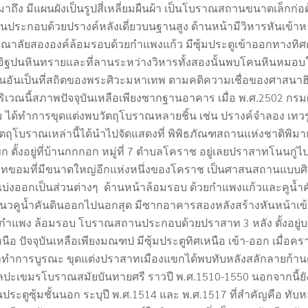
้ามาถึง มีแผนผังเป็นรูปสี่เหลี่ยมผืนผ้า เป็นโบราณสถานขนาดเล็กก่
ันประกอบด้วยปรางค์หลังเดี่ยวบนฐานสูง ด้านหน้ามีวิหารหันเข
รณาลัยสององค์ล้อมรอบด้วยกำแพงแก้ว มีซุ้มประตูเข้าออกทางทิ
ยอิฐปนหินทรายและที่ลานระหว่างวิหารทั้งสองนั้นพบโคนหินหม
อันเป็นที่สถิตของพระศิวะมหาเทพ ตามคติความเชื่อของศาสนาฮ
ริเวณนี้สภาพปัจจุบันเหลือเพียงซากฐานอาคาร เมื่อ พ.ศ.
2502
กรม
ม ได้ทำการขุดแต่งพบวัตถุโบราณหลายชิ้น เช่น ปรางค์จำลอง เท
นวัตถุโบราณเหล่านี้ได้นำไปจัดแสดงที่ พิพิธภัณฑสถานแห่งชาติพิมา
 ตั้งอยู่ที่บ้านกกกอก หมู่ที่ 7 ตำบลโคราช อยู่เลยปราสาทโนนกู
าทขอมที่มีขนาดใหญ่อีกแห่งหนึ่งของโคราช เป็นศาสนสถานแบบศิ
แบ่งออกเป็นส่วนต่างๆ
ด้านหน้าล้อมรอบ ด้วยกำแพงแก้วและคูน้ำคัน
นวคูน้ำคันดินออกไปนอกสุด มีซากอาคารสองหลังสร้างหันหน้าเข้
แนวกำแพง ล้อมรอบ โบราณสถานประกอบด้วยปราสาท
3
หลัง ตั้งอยู
นือ ปัจจุบันเหลือเพียงมณฑป
มีซุ้มประตูทิศเหนือ
เข้า-ออก
เมื่อคร
ทำการบูรณะ ขุดแต่งปราสาทเมืองแขกได้พบทับหลังสลักลายก้านต่
ลปะเขมรโบราณสมัยบันทายศรี ราวปี พ.ศ.
1510-1550
นอกจากนี้ยั
ระตูซุ้มชั้นนอก ระบุปี พ.ศ.
1514
และ พ.ศ.
1517
ที่สำคัญคือ ทับห