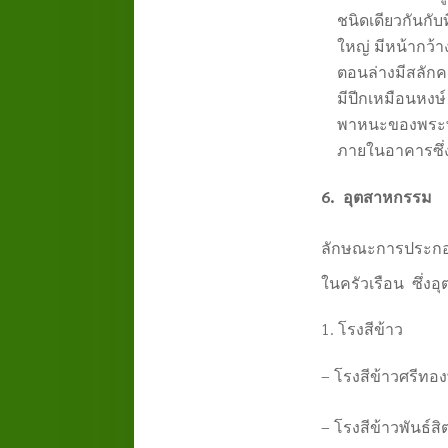
ชนิดเดียวกันกั
ใหญ่ มีหน้ากว้าง
ตอนล่างมีสลักค
มีปีกเหมือนหงษ
พาหนะของพระพุ
ภายในอาคารซึ่ง
6. อุตสาหกรรม
ลักษณะการประกอ
ในครัวเรือน ซึ่ง
โรงสีข้าว
– โรงสีข้าวศรีทองพ
– โรงสีข้าวพันธ์สิต