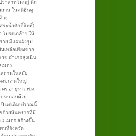
บปราสาทโนนกู่
นัก
สถาน ในคติฮินดู
ศิวะ
น้ำศักดิ์สิทธิ์)
7
โปรดเกล้าฯ ให้
าย มีแผนผังรูป
บันเหลือเพียงซาก
าช อำเภอสูงเนิน
ลเมตร
าสนสถานในสมัย
ยแดงขนาดใหญ่
มตร อายุราว พ.ศ.
ยมประกอบด้วย
0
ปี แต่เดิมบริเวณนี้
ด้วยหินทรายที่มี
.80
เมตร สร้างขึ้น
พบที่จังหวัด
 ก้อน ประกอบกัน