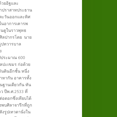
อด้วยอิฐและ
้าหาปราสาทประธาน
ศตะวันออกและทิศ
อบในอาการเคารพ
ินดูในราวพุทธ
ศิลปากรโดย นาย
วรูปทวารบาล
ย
่ไปประมาณ 600
ลปะเขมร ก่อด้วย
ดินอีกชั้น หนึ่ง
าหากัน อาคารทั้ง
่บนฐานเดียวกัน หัน
าว ปีพ.ศ.
2533
ที่
อดอกซึ่งเทียบได้
งพบศิลาจารึกที่ถูก
ลังรูปเทวดานั่งใน