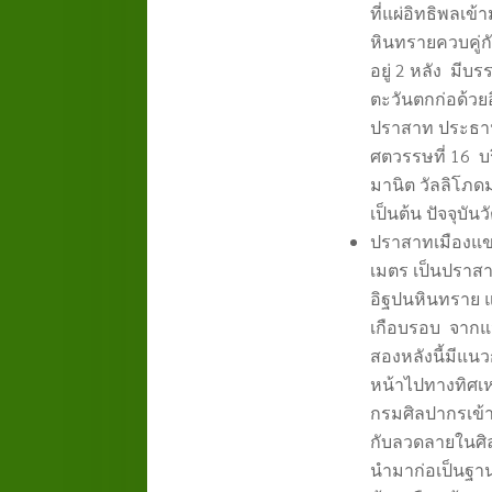
ที่แผ่อิทธิพลเข
หินทรายควบคู่ก
อยู่ 2
หลัง
มีบร
ตะวันตกก่อด้ว
ปราสาท ประธาน
ศตวรรษที่
16
บ
มานิต วัลลิโภด
เป็นต้น ปัจจุบั
ปราสาทเมืองแขก
เมตร เป็นปราส
อิฐปนหินทราย 
เกือบรอบ
จากแ
สองหลังนี้มี
หน้าไปทางทิศเห
กรมศิลปากรเข้า
กับลวดลายในศิ
นำมาก่อเป็นฐานป