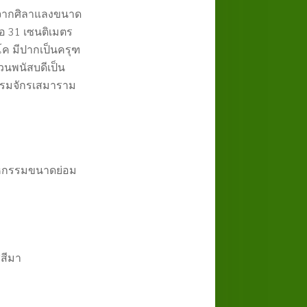
ทำจากศิลาแลงขนาด
้อ
31
เซนติเมตร
โค มีปากเป็นครุฑ
วนพนัสบดีเป็น
รรมจักรเสมาราม
หกรรมขนาดย่อม
ชสีมา