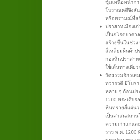
ซุ้มเหนือหน้าก
โบราณคดีจึงสัน
หรือพรามณ์ที่ส
ปราสาทเมืองเก่
เป็นอโรคยาศาล
สร้างขึ้นในช่วง 
สี่เหลี่ยมผืนผ้
กองหินปราสาทเมื
ใช้เส้นทางเดี
วัดธรรมจักรเสม
ทวารวดี มีโบรา
หลาย ๆ ก้อนปร
1200
พระเศียรอ
หินทรายสี่แผ่น
เป็นศาสนสถานใน
ความเก่าแก่แล
ราว พ.ศ.
1200
ท
นครปฐม พระนอน