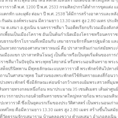
ยทวาราวดี พ.ศ.
1200
ปี พ.ศ.
2533
กรมศิลปากรได้ทำการขุดแต่ง แล
รแตกหัก และผุพัง ต่อมา ปี พ.ศ.
2538
ได้มีการสร้างอาคารและหลั
ดด กันฝน องค์พระนอน มีความยาว
13.30
เมตร สูง
2.80
เมตร ประดิษ
ม ต.เสมา อ.สูงเนิน จ.นครราชสีมา ในอดีตเรียกบริเวณเมืองดังกล
ียกเพี้ยนเป็นเมืองโคราช อันเป็นต้นกำเนิดเมืองโคราชหรือนครราช
ารพบธรรมจักรโบราณที่เหมือนกับ เสมาธรรมจักรที่นครปฐมด้วย และ
ป็นเทวสถานของศาสนาพราหมณ์ คือ ปราสาทหินเก่าแก่สมัยพระเจ้
นเมืองแขก ปราสาทหินโนนกู่ เป็นที่มาหรือเป็นจุดเริ่มต้นของการ
ราชสีมาในปัจจุบัน พระพุทธไสยาสน์ หรือพระนอนหินทราย พระน
เสด็จปรินิพพาน มีพุทธลักษณะแบบทวาราวดี พระพักตร์หันไปทาง
นในศาสนาพุทธ ในส่วนของพระพักตร์ใช้หินทรายแดงสี่ก้อนวา
รูปวงพระพักตร์ ซึ่งมีลักษณะค่อนข้างกว้างทรงแย้มพระสรวลที่มุมพร
นหินทรายทรงกลมหนึ่งก้อน หนาประมาณ
35
เซนติเมตร เส้นผ่าศ
ะพระวรกายประกอบด้วยหินทรายขนาดใหญ่หลายก้อน พระนอนหินท
ลปะทวารวดี ซึ่งเป็นยุคแรกเริ่มของประวัติศาสตร์ เป็นพระนอนเก่
ระเทศไทย คือมีความยาว
13.30
เมตร สูง
2.80
เมตร สร้างขึ้นในสมั
ยู่ที่วัดธรรมจักรเสมาราม บ้านคลองขวาง ตำบลเสมา อำเภอสูงเนิน 