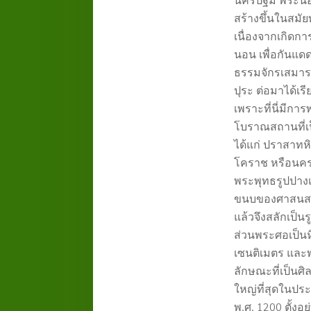
สร้างขึ้นในสมั
เนื่องจากเกิดกา
นอน เพื่อกันแ
ธรรมจักรเสมารา
ปุระ ต่อมาได้เร
เพราะที่นี่มีก
โบราณสถานที่เ
ได้แก่ ปราสาทหิ
โคราช หรือนคร
พระพุทธรูปปาง
ขนบของศาสนสถา
แล้วจึงสลักเป็น
ส่วนพระศอเป็
เซนติเมตร แล
ลักษณะที่เป็นศิ
ใหญ่ที่สุดในป
พ.ศ.
1200
ตั้งอ