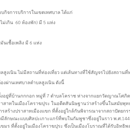
กิจการบริการในเขตเทศบาล ได้แก่
่เกิน 60 ห้องพัก) มี 5 แห่ง
ันเชื้อเพลิง มี 6 แห่ง
งเนิน ไม่มีสถานที่ท่องเที่ยว แต่เส้นทางที่ใช้สัญจรไปยังสถานที่ท่
องผ่านเทศบาลตำบลสูงเนิน ดังนี้
ั้งอยู่ที่บ้านกกกอก หมู่ที่ 7 ตำบลโคราช ห่างจากแยกวัดญาณโศภ
ราสาทในเมืองโคราฆปุระ ในอดีตสันนิษฐานว่าสร้างขึ้นในสมัยพุ
การสร้าง
ปราสาทเมืองแขก
ที่ตั้งอยู่ใกล้กันพิจารณาจากสถาปัตย
ซึ่งมีลักษณะแบบศิลปะเกาะแกร์ที่พบในกัมพูชาซึ่งอยู่ในราว พ.ศ.
144
มร ที่ตั้งอยู่ในเมืองโคราฆปุระ ซึ่งเป็นเมืองโบราณที่ได้รับอิ