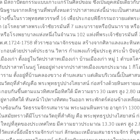
าล มีสถาปัตยกรรมแบบเกาะแกร์ในศิลปขอม ซึ่งเป็นยุคสมัยเดียวกั
นิษฐานจากหลักฐานที่พบทั้งหมดว่าปราสาทแห่งนี้น่าจะเป็นศาสน
ร้างขึ้นในราวพุทธศตวรรษที่
16
เพื่อประกอบพิธีกรรมถวายแด่พระ
า (อโรคยาศาลพระเจ้าชัยวรมันที่ 7
และบารายหรือบันนาราย หรือสระ
หรือโรงพยาบาลแห่งหนึ่งในจำนวน 102
แห่งที่พระเจ้าชัยวรมันที่
พ.ศ.
1724-1758
ทั่วราชอาณาจักรขอม สร้างจากศิลาแลงและหินทร
าประกอบด้วยปรางค์ประธาน วิหาร กำแพงแก้วซุ้มประตู สระน้ำ ปัจจุ
องเก่า ตั้งอยู่ในวัดปราสาทเมืองเก่า บ้านเมืองเก่า หมู่
1
ตำบลโคร
ยวกับปราสาทโนนกู่ โดยอยู่ห่างจากปราสาทเมืองแขกประมาณ
1
กิโ
าราม ตั้งอยู่ที่บ้านคลองขวาง ตำบลเสมา แต่เดิมบริเวณนี้เป็นศ
ณวัตถุที่สำคัญคือ พระพุทธรูปปางไสยาสน์ ก่อสร้างด้วยหินทรา
ะกอบกันขึ้นตามแนวทิศเหนือทิศใต้ มีความยาว 30
เมตร สูง
2.80
เ
ยู่ทางทิศใต้ หันหน้าไปทางทิศตะวันออก พระพักตร์ค่อนข้างเหลี่
วางซ้อนกัน วัดธรรมจักรเสมาราม พระนอนหินทราย อายุกว่า
130
สมัยทราวดีมีโบราณวัตถุที่สำคัญ คือ พระพุทธรูปปางไสยาสน์ ก่อ
ะใหญ่ที่สุดของประเทศไทย มีความยาวประมาณ
13.30
เมตร สูง
2
ี่วัดแห่งนี้ยังมีธรรมจักรเก่าแก่ ลักษณะเหมือนเสมาธรรมจักร ที่ขุด
 หรือ พระพุทธไสยาสน์ สลักด้วยหินทรายแดงขนาดใหญ่หลาย ๆ