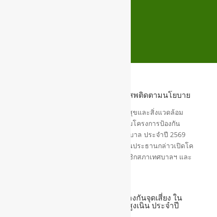
โครงการป้องกันแก้ไขปัญหายาเสพติดตามนโยบาย
รัฐบาล ประจำปี 2569
วันที่ 5 สิงหาคม 2569 กองสาธารณสุขและสิ่งแวดล้อม
เทศบาลตำบลสูงเนิน ดำเนินการอบรมโครงการป้องกัน
แก้ไขปัญหายาเสพติดตามนโยบายรัฐบาล ประจำปี 2569
โดยนายณัฐธวรรธน์ ชัยวิฑูอนุกูล เป็นประธานกล่าวเปิดโค
รงการฯ พร้อมด้วยคณะผู้บริหาร สมาชิกสภาเทศบาลฯ และ
หัวหน้าส่วนราชการ...
โครงการป้องกันเด็กจมน้ำและป้องกันจุดเสี่ยง ใน
ศูนย์พัฒนาเด็กเล็กเทศบาลตำบลสูงเนิน ประจำปี
2569