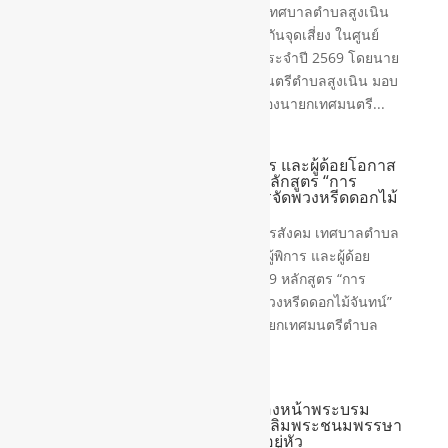
วันที่ 5 สิงหาคม 2569 กองการศึกษา เทศบาลตำบลสูงเนิน
จัดโครงการป้องกันเด็กจมน้ำและป้องกันจุดเสี่ยง ในศูนย์
พัฒนาเด็กเล็กเทศบาลตำบลสูงเนิน ประจำปี 2569 โดยนาย
ณัฐธวรรธน์ ชัยวิฑูอนุกูล นายกเทศมนตรีตำบลสูงเนิน มอบ
หมายให้นายภุชพงศ์ ทองพันภิญโญ รองนายกเทศมนตรี...
โครงการฝึกอาชีพผู้สูงอายุ ผู้พิการ และผู้ด้อยโอกาส
ประจำปีงบประมาณ พ.ศ. 2569 หลักสูตร “การ
ประดิษฐ์ช่อดอกไม้จันทน์และการจัดพวงหรีดดอกไม้
จันทน์”
วันที่ 31 กรกฎาคม 2569 กองสวัสดิการสังคม เทศบาลตำบล
สูงเนิน จัดโครงการฝึกอาชีพผู้สูงอายุ ผู้พิการ และผู้ด้อย
โอกาส ประจำปีงบประมาณ พ.ศ. 2569 หลักสูตร “การ
ประดิษฐ์ช่อดอกไม้จันทน์และการจัดพวงหรีดดอกไม้จันทน์”
โดยนายณัฐธวรรธน์ ชัยวิฑูอนุกูล นายกเทศมนตรีตำบล
สูงเนิน...
วางพานพุ่มถวายราชสักการะเบื้องหน้าพระบรม
ฉายาลักษณ์ เนื่องในโอกาสวันเฉลิมพระชนมพรรษา
พระบาทสมเด็จพระวชิรเกล้าเจ้าอยู่หัว