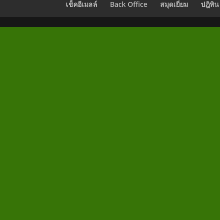
เช็คอีเมลล์
Back Office
สมุดเยี่ยม
ปฎิทิน